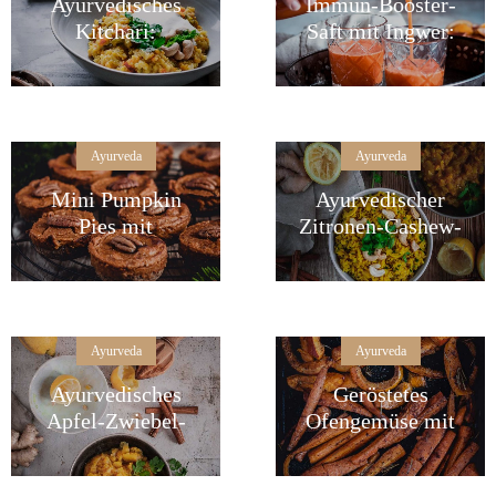
Ayurvedisches
Immun-Booster-
Kitchari:
Saft mit Ingwer:
Ayurveda Special
Ayurveda Special
im Januar
im Januar
Ayurveda
Ayurveda
Mini Pumpkin
Ayurvedischer
Pies mit
Zitronen-Cashew-
Pekanüssen
Reis
Ayurveda
Ayurveda
Ayurvedisches
Geröstetes
Apfel-Zwiebel-
Ofengemüse mit
Chutney
Zimt und
Rosmarin