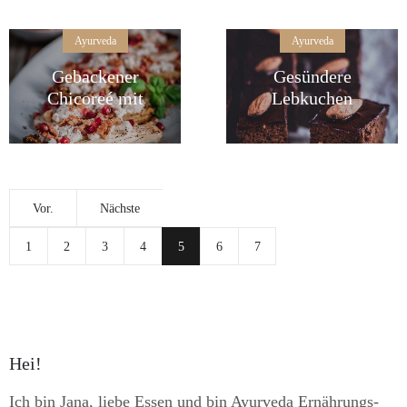
Ayurveda
Ayurveda
Gebackener
Gesündere
Chicoreé mit
Lebkuchen
Ziegenkäse-
Brownies mit
Granatapfel-
Süßkartoffel
Walnuss Topping
Vor.
Nächste
1
2
3
4
5
6
7
Hei!
Ich bin Jana, liebe Essen und bin Ayurveda Ernährungs-