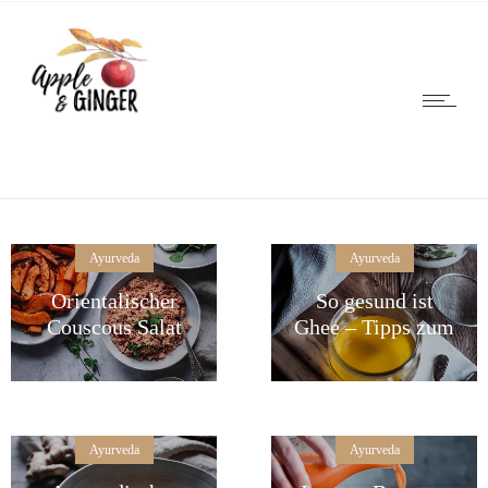
Ayurveda
Ayurveda
Orientalischer
So gesund ist
Couscous Salat
Ghee – Tipps zum
mit Ofengemüse
selber machen
– Essen für
schöne Haut
Ayurveda
Ayurveda