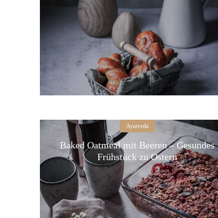
Ayurveda
Baked Oatmeal mit Beeren – Gesundes
Frühstück zu Ostern