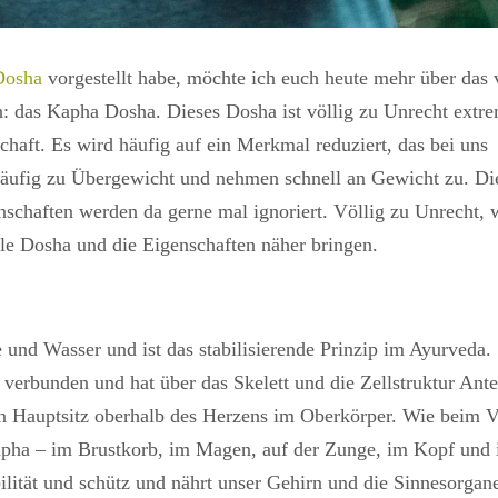
Dosha
vorgestellt habe, möchte ich euch heute mehr über das 
n: das Kapha Dosha. Dieses Dosha ist völlig zu Unrecht extr
chaft. Es wird häufig auf ein Merkmal reduziert, das bei uns
 häufig zu Übergewicht und nehmen schnell an Gewicht zu. Di
nschaften werden da gerne mal ignoriert. Völlig zu Unrecht, 
lle Dosha und die Eigenschaften näher bringen.
nd Wasser und ist das stabilisierende Prinzip im Ayurveda.
rbunden und hat über das Skelett und die Zellstruktur Ante
en Hauptsitz oberhalb des Herzens im Oberkörper. Wie beim V
Kapha – im Brustkorb, im Magen, auf der Zunge, im Kopf und 
ilität und schütz und nährt unser Gehirn und die Sinnesorgan