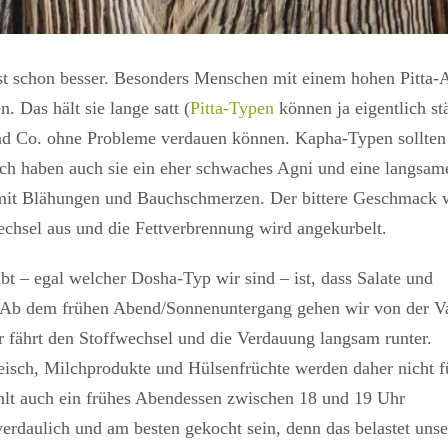
t schon besser. Besonders Menschen mit einem hohen Pitta-A
. Das hält sie lange satt (
Pitta-Typen
können ja eigentlich st
e und Co. ohne Probleme verdauen können. Kapha-Typen sollten
ich haben auch sie ein eher schwaches Agni und eine langsam
t mit Blähungen und Bauchschmerzen. Der bittere Geschmack 
echsel aus und die Fettverbrennung wird angekurbelt.
t – egal welcher Dosha-Typ wir sind – ist, dass Salate und
 Ab dem frühen Abend/Sonnenuntergang gehen wir von der V
 fährt den Stoffwechsel und die Verdauung langsam runter.
eisch, Milchprodukte und Hülsenfrüchte werden daher nicht f
lt auch ein frühes Abendessen zwischen 18 und 19 Uhr
 verdaulich und am besten gekocht sein, denn das belastet unse