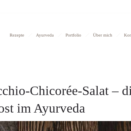
Rezepte
Ayurveda
Portfolio
Über mich
Kon
chio-Chicorée-Salat – d
ost im Ayurveda