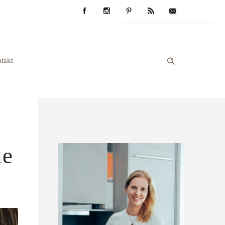
takt
ie