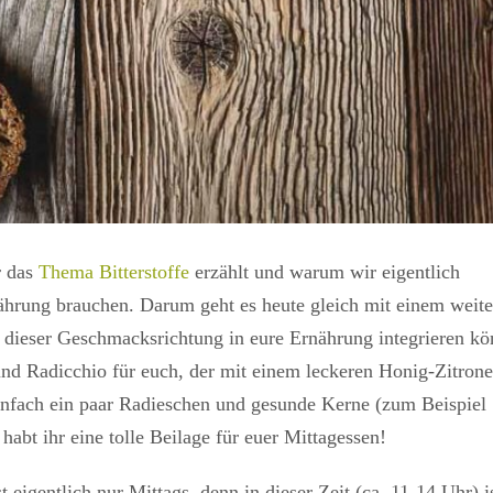
r das
Thema Bitterstoffe
erzählt und warum wir eigentlich
ährung brauchen. Darum geht es heute gleich mit einem weit
d dieser Geschmacksrichtung in eure Ernährung integrieren kö
nd Radicchio für euch, der mit einem leckeren Honig-Zitrone
nfach ein paar Radieschen und gesunde Kerne (zum Beispiel
bt ihr eine tolle Beilage für euer Mittagessen!
igentlich nur Mittags, denn in dieser Zeit (ca. 11-14 Uhr) i