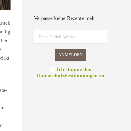
Verpasse keine Rezepte mehr!
nteil
ändig
 bei
e
wirkt
Ich stimme den
Datenschutzbestimmungen zu
ata-
ür
r